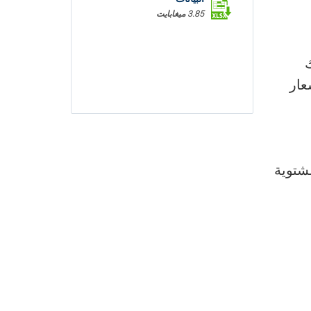
3.85 ميغابايت
لك
الزيوت الغذائية بنسبة 2,8% وأسعار
س الشتوية