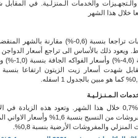
 والـتجهـيزات والخدمات الـمنزلـية. في المقابل
عا خلال هذا الشهر
0-%) مقارنة بالشهر المنقض
ي
بالأساس الى تراجع أسعار الدواجن 
(5,1-%) واسعار الخضر الطازجة بنسبة (4,6-%) 
دمات الـمـنـزلـيـة
0,7% خلال هذا الشهر. وتعود هذه الزيادة في ال
بالأساس الى ارتفاع أسعار الاغطية والفروشات من النسيج بنسبة 1,6% وأسع