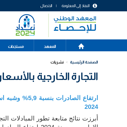
تجاوز
النفاذ إلى المعلومة
الاتصال
إلى
menu
المحتوى
header
الرئيسي
الصفحة
Main
المعهد
مستجدات
الرئيسية
navigation
الصفحة الرئيسية
نشريات
التجارة الخارجية بالأسعار ا
2024
أبرزت نتائج متابعة تطور المبادلات التج