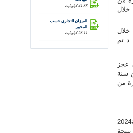
خلال نفس الفترة من
41.65 كيلوبايت
10637,6 مليون دينارا (م د) مقابل 10044,3م د خلال
الميزان التجاري حسب
المحور
 استقرار حيث ارتفعت بنسبة 0,2 % فقط مقابل (+7,4%) خلال
26.11 كيلوبايت
نة 2023. وقد بلغت قيمة الواردات 12421,7م د مقابل 12402,9م د تم
الميزان التجاري حسب
البلدان
25.88 كيلوبايت
يل تقليص في عجز
اولين من سنة
ة بنفس الفترة من
يعود التحسن المسجل على مستوى الصادرات (+5,9%) خلال الشهرين الاولين من سنة2024
طاع المنتوجات الفلاحية والغذائية بنسبة (+56,5%) نتيجة