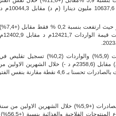
الاولين من سنة 2024 ارتفاع الصادرات بنسبة 5,9 %مقابل (+11,6%) 
سنة2023. وقد بلغت قيمة الصادرات 
أما الواردات فقد شهدت شبه
نفس الفترة من س
وقد نتج عن هذا التطور في الصادرات (5,9%) والواردات (0,2%) تسج
التجاري ليصبح في حدود (1784,1 م د) مقابل (2358,6م د -) خلال الشهرين ال
2023. وقد سجلت نسبة تغطية الواردات بالصادرات تحسنا بـ 4,6 نقطة مقارن
أساسا إلى الارتفاع المسجل في ق