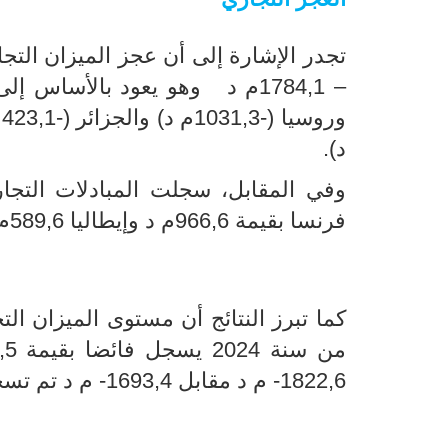
تجدر الإشارة إلى أن عجز الميزان الت
د).
وفي المقابل، سجلت المبادلات التجار
فرنسا بقيمة 966,6م د وإيطاليا 589,6م د وألمانيا 386,1م د وليبيا 236,3م د والمغرب 82م د.
كما تبرز النتائج أن مستوى الميزان ا
1822,6- م د مقابل 1693,4- م د تم تسجيله خلال الشهرين الاولين من سنة 2023.