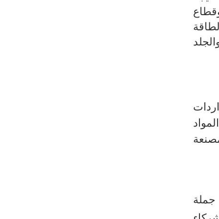
يتون (1323,9 م د مقابل 663,9م د) وقطاع
طاع الطاقة
ملابس والجلد
ي واردات
 بنسبة (+11,6%) وكذلك المواد
المصنعة
تونسية مع الاتحاد الأوروبي (71,6% من جملة
 الشركاء