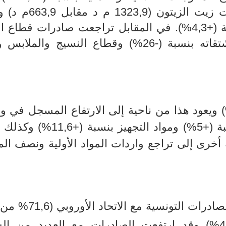
الزيادة الملحوظة المسجلة في مبيعات زيت الز
الصناعات الميكانيكية والكهربائية بنسبة (+4,3%). في المقابل تراجعت صادرات ق
بنسبة (-4,5%) وقطاع الفسفاط ومشتقاته بنسبة (-26%) وقطاع النسيج وال
ت الواردات شيه استقرار (+0,2%) ويعود هذا من ناحية إلى الارتفاع المسجل ف
بعض القطاعات منها مواد الطاقة بنسبة (+5%) ومواد التجهيز
(+3,7%). ومن ناحية أخرى إلى تراجع واردات المواد الأولية ونصف 
على صعيد التوزيع الجغرافي، سجلت الصادرات ال
الصادرات) تطورا إيجابي بنسبة (+4,9%) وقد ارتفعت الصادرات مع العديد من