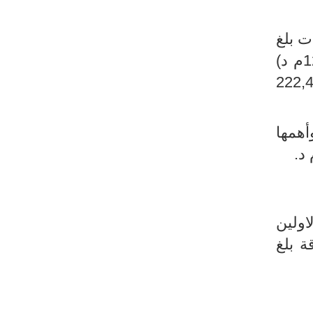
ت بلغ
– 1784,1م د وهو يعود بالأساس إلى العجز المسجل مع بعض البلدان كالصين (1211,8م د)
روسيا (-1031,3م د) والجزائر (-423,1 د) وتركيا (-390,7 د) واليونان (-339,3 د) واكرانيا (-222,4
أهمها
اولين
طاقة بلغ