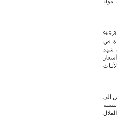
ة بنسبة 1,1% ومجموعة مواد
بعد ان كانت في حدود 9,3%
دة في
 حيث شهد
14% ونسق ارتفاع أسعار
ثـاث
اس الى
لغلال