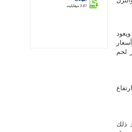
طاعم والنزل
3.81 ميغابايت
ويعود
وأسعار لحم
عا بنسبة 2,3% نتيجة ارتفاع
% ويعود ذلك