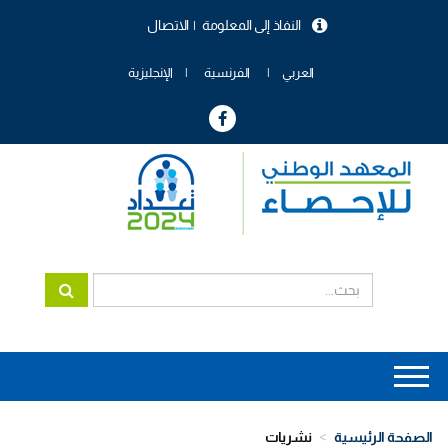
تجاوز
النفاذ إلى المعلومة
الاتصال
إلى
menu
المحتوى
header
الرئيسي
العربي
الفرنسية
الإنجليزية
Main
navigation
الصفحة الرئيسية
نشريات