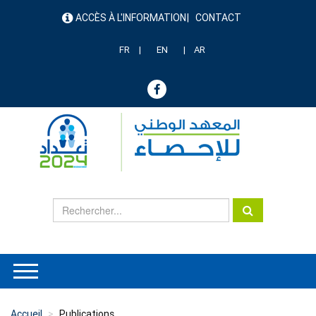
Aller
ACCÈS À L'INFORMATION
CONTACT
au
menu
contenu
header
principal
FR
EN
AR
Accueil
Publications