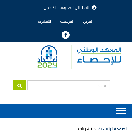
تجاوز
النفاذ إلى المعلومة
الاتصال
إلى
menu
المحتوى
header
الرئيسي
العربي
الفرنسية
الإنجليزية
Main
navigation
الصفحة الرئيسية
نشريات