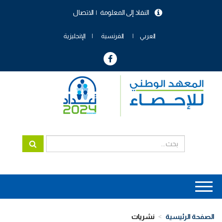
تجاوز
النفاذ إلى المعلومة
الاتصال
إلى
menu
المحتوى
header
الرئيسي
العربي
الفرنسية
الإنجليزية
Main
navigation
الصفحة الرئيسية
نشريات