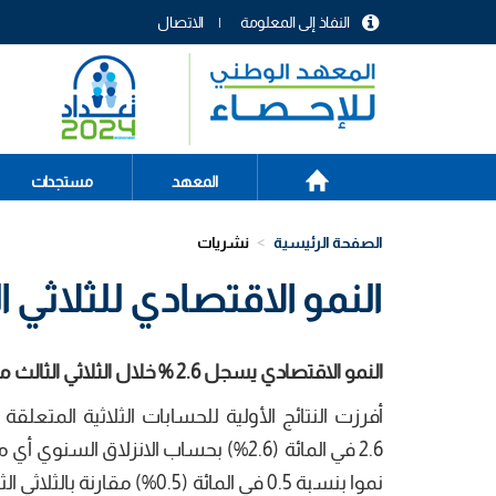
تجاوز
النفاذ إلى المعلومة
الاتصال
إلى
menu
المحتوى
header
الرئيسي
الصفحة
Main
المعهد
مستجدات
الرئيسية
navigation
الصفحة الرئيسية
نشريات
النمو الاقتصادي للثلاثي ال
النمو
الاقتصادي يسجل 2.6
%
خلال
الثلاثي
الثالث
م