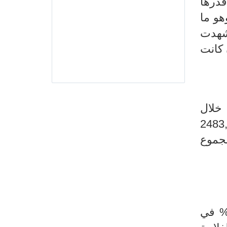
ادة قدرها
لفا من الاناث، وهو ما
اس شهدت
بـ 0,3 نقطة لتبلغ 46,3% بعد أن كانت
 خلال
نفس السنة، أي بزيادة قدرها 35,6 ألفا. ويتوزع عدد المشتغلين إلى 2483,7
ن مجموع
 % في