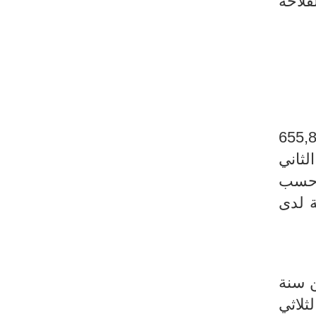
و12 % في قطاع الفلاحة
در عدد العاطلين عن العمل في الثلاثي الثاني من سنة 2023 بنحو 638,1 ألف مقابل 655,8
لثاني
ثاني من سنة 2022). حسب
ة لدى
ي الثاني من سنة
هذه السنة و37,2 % خلال الثلاثي