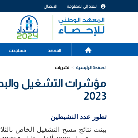
تجاوز
النفاذ إلى المعلومة
الاتصال
إلى
menu
المحتوى
header
الرئيسي
الصفحة
Main
المعهد
مستجدات
الرئيسية
navigation
الصفحة الرئيسية
نشريات
مؤشرات التشغيل والبطال
2023
تطور عدد النشيطين