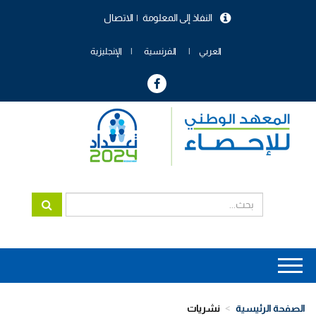
تجاوز
النفاذ إلى المعلومة
الاتصال
إلى
menu
المحتوى
header
الرئيسي
العربي
الفرنسية
الإنجليزية
Main
navigation
الصفحة الرئيسية
نشريات