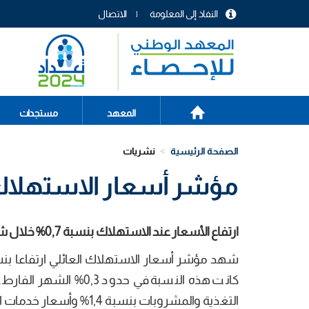
تجاوز
النفاذ إلى المعلومة
الاتصال
إلى
menu
المحتوى
header
الرئيسي
الصفحة
Main
المعهد
مستجدات
الرئيسية
navigation
الصفحة الرئيسية
نشريات
مؤشر أسعار الاستهلاك الع
ارتفاع الأسعار عند الاستهلاك بنسبة 0,7% خلال شهر جانفي 2020 مقارنة بالشهر السابق
كانت هذه النسبة في حد