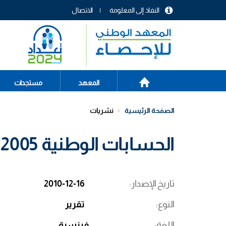
تجاوز
النفاذ إلى المعلومة
الاتصال
إلى
menu
المحتوى
header
الرئيسي
الصفحة
Main
المعهد
مستجدات
الرئيسية
navigation
الصفحة الرئيسية
نشريات
الحسابات الوطنية 2005-2009
تاريخ الإصدار
2010-12-16
النوع
تقرير
اللغة
فرنسية