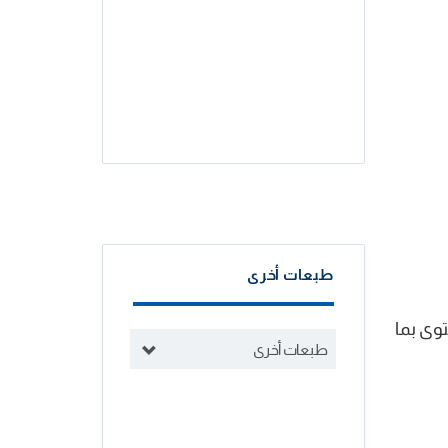
طبعات أخرى
وى بما
طبعات أخرى