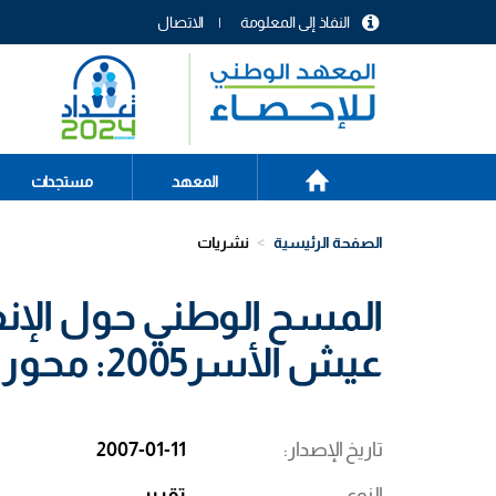
تجاوز
النفاذ إلى المعلومة
الاتصال
إلى
menu
المحتوى
header
الرئيسي
الصفحة
Main
المعهد
مستجدات
الرئيسية
navigation
الصفحة الرئيسية
نشريات
المسح الوطني حول الإن
عيش الأسر2005: محور الإنفاق
تاريخ الإصدار
2007-01-11
النوع
تقرير