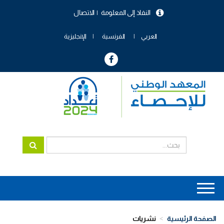
تجاوز
النفاذ إلى المعلومة
الاتصال
إلى
menu
المحتوى
header
الرئيسي
العربي
الفرنسية
الإنجليزية
Main
navigation
الصفحة الرئيسية
نشريات