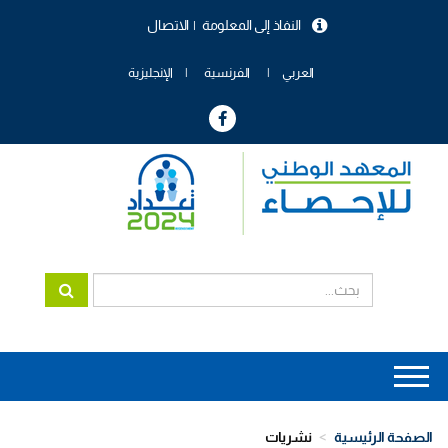
تجاوز
النفاذ إلى المعلومة
الاتصال
إلى
menu
المحتوى
header
الرئيسي
العربي
الفرنسية
الإنجليزية
Main
navigation
الصفحة الرئيسية
نشريات