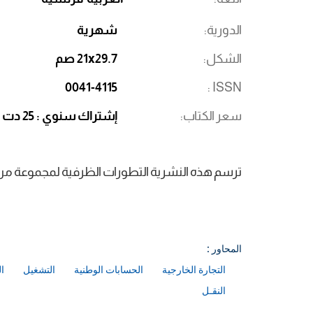
الدورية
شهرية
الشكل
21x29.7 صم
0041-4115
ISSN
سعر الكتاب
إشتراك سنوي : 25 دت
ترسم هذه النشرية التطورات الظرفية لمجموعة من ال
المحاور :
التجارة الخارجية
الحسابات الوطنية
التشغيل
ا
النقـل