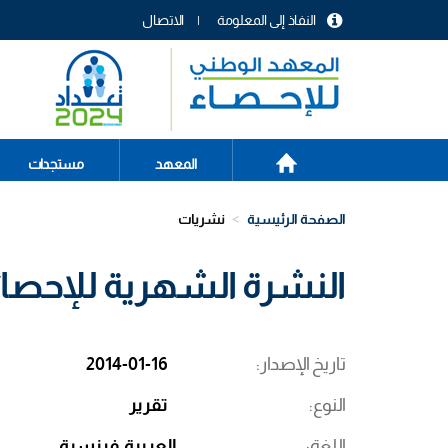
تجاوز
النفاذ إلى المعلومة
الاتصال
إلى
menu
المحتوى
header
الرئيسي
الصفحة
Main
المعهد
مستجدات
الرئيسية
navigation
الصفحة الرئيسية
نشريات
النشرة الشهرية للإحصائيا
تاريخ الإصدار
2014-01-16
النوع
تقرير
اللغة
العربية
فرنسية