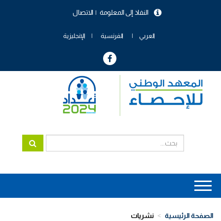
تجاوز
النفاذ إلى المعلومة
الاتصال
إلى
menu
المحتوى
header
الرئيسي
العربي
الفرنسية
الإنجليزية
Main
navigation
الصفحة الرئيسية
نشريات