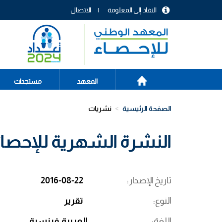
تجاوز
النفاذ إلى المعلومة
الاتصال
إلى
menu
المحتوى
header
الرئيسي
الصفحة
Main
المعهد
مستجدات
الرئيسية
navigation
الصفحة الرئيسية
نشريات
النشرة الشهرية للإحصائيات
تاريخ الإصدار
2016-08-22
النوع
تقرير
اللغة
العربية
فرنسية