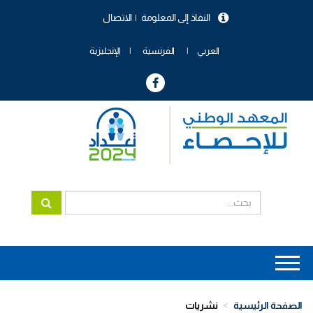
تجاوز
النفاذ إلى المعلومة
الاتصال
إلى
menu
المحتوى
header
الرئيسي
العربي
الفرنسية
الإنجليزية
Main
navigation
الصفحة الرئيسية
نشريات