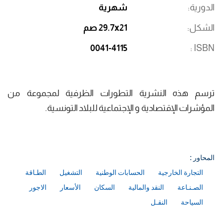
الدورية
شهرية
الشكل
29.7x21 صم
0041-4115
ISBN
ترسم هذه النشرية التطورات الظرفية لمجموعة من
المؤشرات الإقتصادية و الإجتماعية للبلاد التونسية.
المحاور :
التجارة الخارجية
الحسابات الوطنية
التشغيل
الطـاقة
الصـنـاعة
النقد والمالية
السكان
الأسعار
الاجور
السياحة
النقـل