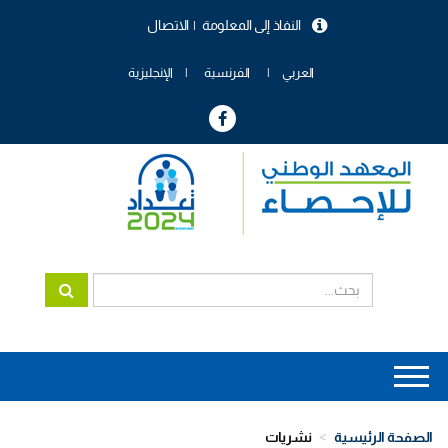
تجاوز
النفاذ إلى المعلومة
الاتصال
إلى
menu
المحتوى
header
الرئيسي
العربي
الفرنسية
الإنجليزية
Main
navigation
الصفحة الرئيسية
نشريات