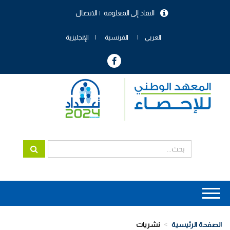
تجاوز
النفاذ إلى المعلومة
الاتصال
إلى
menu
المحتوى
header
الرئيسي
العربي
الفرنسية
الإنجليزية
Main
navigation
الصفحة الرئيسية
نشريات