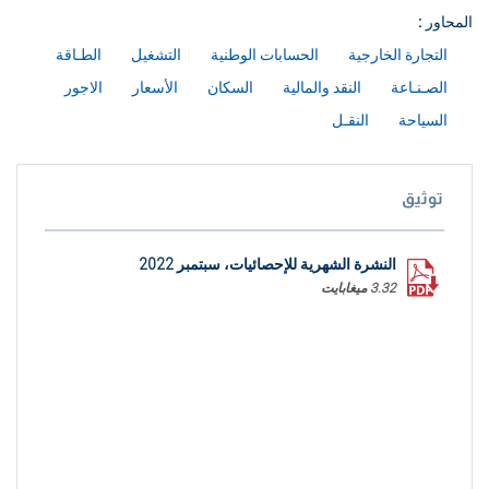
المحاور :
التجارة الخارجية
الحسابات الوطنية
التشغيل
الطـاقة
الصـنـاعة
النقد والمالية
السكان
الأسعار
الاجور
السياحة
النقـل
توثيق
النشرة الشهرية للإحصائيات، سبتمبر 2022
3.32 ميغابايت