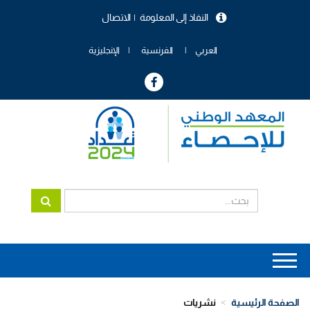
تجاوز
النفاذ إلى المعلومة
الاتصال
إلى
menu
المحتوى
header
الرئيسي
العربي
الفرنسية
الإنجليزية
Main
navigation
الصفحة الرئيسية
نشريات