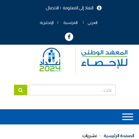
تجاوز
النفاذ إلى المعلومة
الاتصال
إلى
menu
المحتوى
header
الرئيسي
العربي
الفرنسية
الإنجليزية
Main
navigation
الصفحة الرئيسية
نشريات