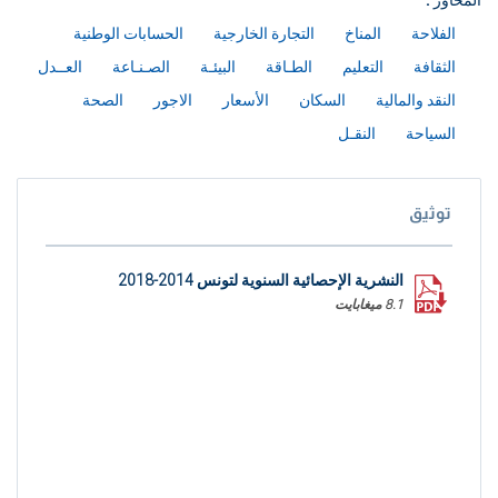
المحاور :
الفلاحة
المناخ
التجارة الخارجية
الحسابات الوطنية
الثقافة
التعليم
الطـاقة
البيئـة
الصـنـاعة
العــدل
النقد والمالية
السكان
الأسعار
الاجور
الصحة
السياحة
النقـل
توثيق
النشرية الإحصائية السنوية لتونس 2014-2018
8.1 ميغابايت