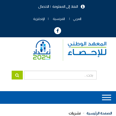
تجاوز
النفاذ إلى المعلومة
الاتصال
إلى
menu
المحتوى
header
الرئيسي
العربي
الفرنسية
الإنجليزية
Main
navigation
الصفحة الرئيسية
نشريات