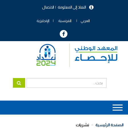
تجاوز
النفاذ إلى المعلومة
الاتصال
إلى
menu
المحتوى
header
الرئيسي
العربي
الفرنسية
الإنجليزية
Main
navigation
الصفحة الرئيسية
نشريات