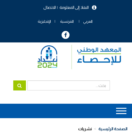
تجاوز
النفاذ إلى المعلومة
الاتصال
إلى
menu
المحتوى
header
الرئيسي
العربي
الفرنسية
الإنجليزية
Main
navigation
الصفحة الرئيسية
نشريات