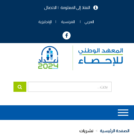
تجاوز
النفاذ إلى المعلومة
الاتصال
إلى
menu
المحتوى
header
الرئيسي
العربي
الفرنسية
الإنجليزية
Main
navigation
الصفحة الرئيسية
نشريات