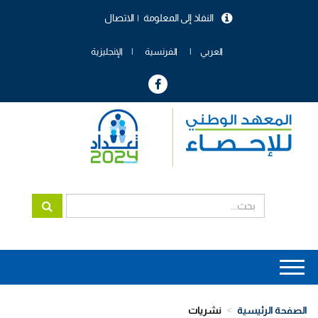
تجاوز
النفاذ إلى المعلومة
الاتصال
إلى
menu
المحتوى
header
الرئيسي
العربي
الفرنسية
الإنجليزية
Main
navigation
الصفحة الرئيسية
نشريات