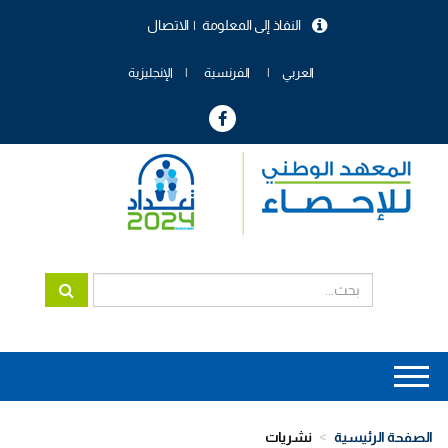
تجاوز
النفاذ إلى المعلومة
الاتصال
إلى
menu
المحتوى
header
الرئيسي
العربي
الفرنسية
الإنجليزية
Main
navigation
الصفحة الرئيسية
نشريات