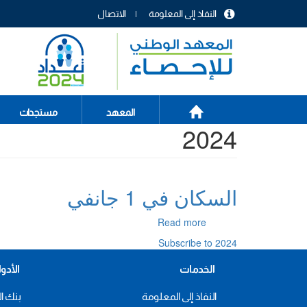
تجاوز
النفاذ إلى المعلومة
الاتصال
إلى
menu
المحتوى
header
الرئيسي
الصفحة
Main
المعهد
مستجدات
الرئيسية
2024
navigation
السكان في 1 جانفي
about
Read more
السكان
Subscribe to 2024
في
1
الخدمات
الأدو
جانفي
النفاذ إلى المعلومة
بنك ال