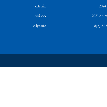
نشريات
اك 2021
احصائيات
ة الخارجية
منهجيات
menu
footer
bas