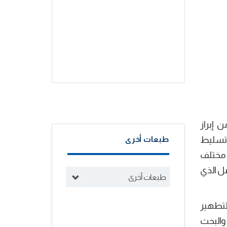
 إبراز
وتسليط
طبعات أخرى
 مختلف
ل الذي
طبعات أخرى
التطهير
 والبحث