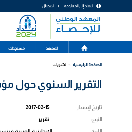
تجاوز
النفاذ إلى المعلومة
الاتصال
إلى
menu
المحتوى
header
الرئيسي
الصفحة
Main
المعهد
مستجدات
الرئيسية
navigation
الصفحة الرئيسية
نشريات
التقرير السنوي حول مؤشرا
تاريخ الإصدار
2017-02-15
النوع
تقرير
اللغة
الإنجليزية
العربية
فرنسي