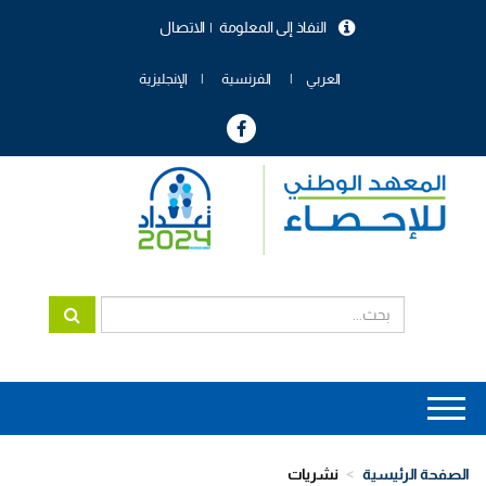
تجاوز
النفاذ إلى المعلومة
الاتصال
إلى
menu
المحتوى
header
الرئيسي
العربي
الفرنسية
الإنجليزية
Main
navigation
الصفحة الرئيسية
نشريات