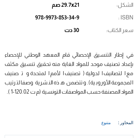
الشكل
29.7x21 صم
978-9973-853-34-9
ISBN
سعر الكتاب
30 دت
في إطار التنسيق الإحصائي قام المعهد الوطني للإحصاء
بإعداد تصنيف موحد للمواد الغاية منه تحقيق تنسيق مكثف
مع التصانيف الدولية (تصنيف الأمم المتحدة و تصنيف
المجموعة الأوروبية). و تتضمن هذه النشرية وصفا لترتيب
المواد المصنفة حسب المواصفات التونسية (م ت 120.02-1 ).
المحاور :
متنوع