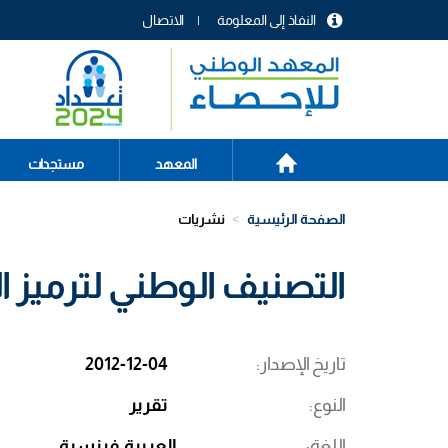
تجاوز
النفاذ إلى المعلومة
الاتصال
إلى
menu
المحتوى
header
الرئيسي
الصفحة
Main
المعهد
مستجدات
الرئيسية
navigation
الصفحة الرئيسية
نشريات
التصنيف الوطني لترميز ال
تاريخ الإصدار
2012-12-04
النوع
تقرير
اللغة
العربية
فرنسية