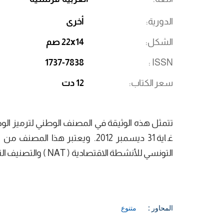
الدورية
أخرى
الشكل
22x14 صم
1737-7838
ISSN
سعر الكتاب
12 دت
تتمثل هذه الوثيقة في المصنف الوطني لترميز الوحد
غاية 31 ديسمبر 2012. ويعتبر ه
التونسي للأنشطة الاقتصادية ( NAT ) والتصنيف التونسي للمنتجات (CTP).
المحاور :
متنوع