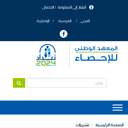
تجاوز
النفاذ إلى المعلومة
الاتصال
إلى
menu
المحتوى
header
الرئيسي
العربي
الفرنسية
الإنجليزية
Main
navigation
الصفحة الرئيسية
نشريات