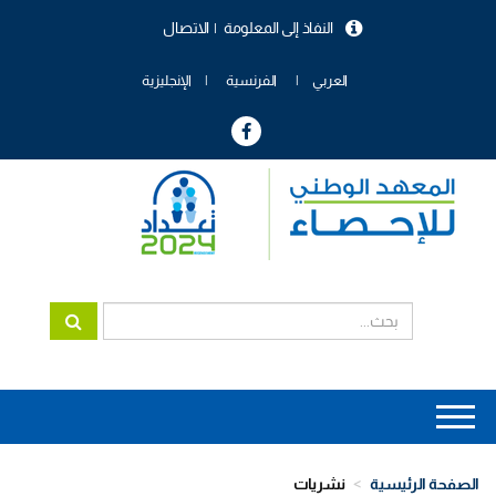
تجاوز
النفاذ إلى المعلومة
الاتصال
إلى
menu
المحتوى
header
الرئيسي
العربي
الفرنسية
الإنجليزية
Main
navigation
الصفحة الرئيسية
نشريات