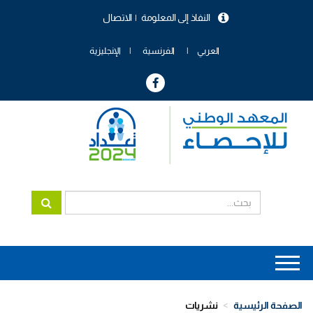
تجاوز
النفاذ إلى المعلومة
الاتصال
إلى
menu
المحتوى
header
الرئيسي
العربي
الفرنسية
الإنجليزية
Main
navigation
الصفحة الرئيسية
نشريات