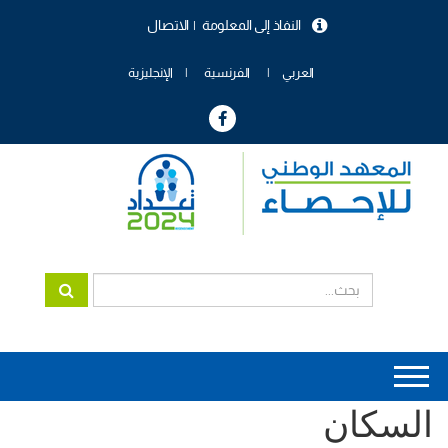
تجاوز
النفاذ إلى المعلومة
الاتصال
إلى
menu
المحتوى
header
الرئيسي
العربي
الفرنسية
الإنجليزية
Main
السكان
navigation