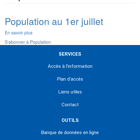
Population au 1er juillet
En savoir plus
sur
Population
S'abonner à Population
au
1er
SERVICES
juillet
Accès à l'information
Plan d'accès
Liens utiles
Contact
OUTILS
Banque de données en ligne