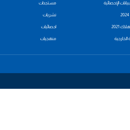
بيانات الإحصائية
مستجدات
نشريات
اك 2021
احصائيات
ة الخارجية
منهجيات
menu
footer
bas