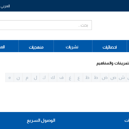
العربي
نشريات
الم
احصائيات
منهجيات
تعريفات والمفاهيم
ش
ص
ض
ط
ظ
ع
غ
ف
ك
ﻙ
ل
م
ن
ه
ات
الوصول السريع