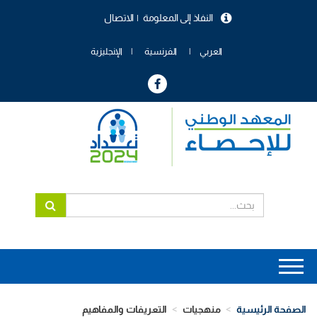
تجاوز
النفاذ إلى المعلومة
الاتصال
إلى
menu
المحتوى
header
الرئيسي
العربي
الفرنسية
الإنجليزية
Main
navigation
الصفحة الرئيسية
منهجيات
التعريفات والمفاهيم