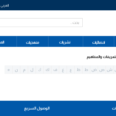
العربي
نشريات
الم
احصائيات
منهجيات
تعريفات والمفاهيم
ش
ص
ض
ط
ظ
ع
غ
ف
ك
ﻙ
ل
م
ن
ه
ات
الوصول السريع