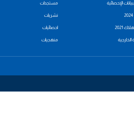
بيانات الإحصائية
مستجدات
نشريات
اك 2021
احصائيات
ة الخارجية
منهجيات
menu
footer
bas