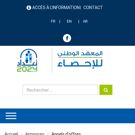
Aller
ACCÈS À L'INFORMATION
CONTACT
au
menu
contenu
header
principal
FR
EN
AR
Accueil
Annonces
Appels d'offres