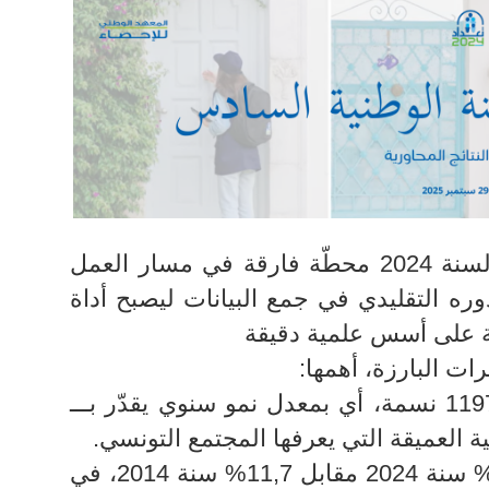
شكّل التعداد العام للسكان والسكنى لسنة 2024 محطّة فارقة في مسار العمل
وره التقليدي في جمع البيانات ليصبح أداة
ة على أسس علمية دقيقة
ت البارزة، أهمها:
• بلغ عدد السكان في تونس 11972169 نسمة، أي بمعدل نمو سنوي يقدّر بـــ
• ارتفعت نسبة كبار السن إلى 16,9% سنة 2024 مقابل 11,7% سنة 2014، في