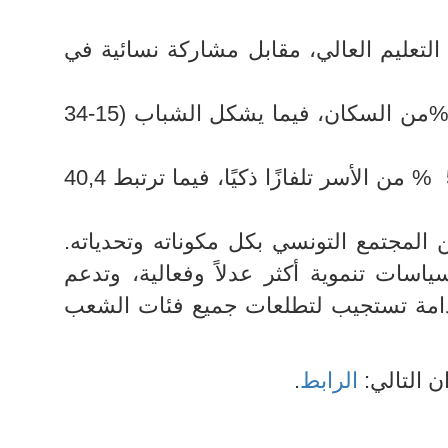
 %من خرّيجي التعليم العالي، مقابل مشاركة نسائية في
• يمثل الأطفال دون 15 سنة 22,8 %من السكان، فيما يشكل الشباب (15-34
• على صعيد التكنولوجيا، تمتلك 59,5 % من الأسر تلفازًا ذكيًا، فيما ترتبط 40,4
لمجتمع التونسي بكل مكوناته وتحدياته.
سات تنموية أكثر عدلاً وفعالية، وتدعم
تدامة تستجيب لتطلعات جميع فئات الشعب
ن التالي:
الرابط
.