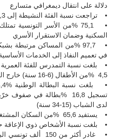
دلالة على انتقال ديمغرافي متسارع
• تراجعت نسبة الفئة النشيطة إلى 60,3% بعد أن كانت 64,5%
• 75,1 %من الأسر التونسية تم
السكنية وضمان الاستقرار الأسري
• 97,7 %من المساكن مرتبطة بش
في تعميم النفاذ إلى الخدمات الأساسية
4,5 %من الأطفال (6-16 سنة) خارج الفضاء المدرسي
لدى الشباب (15-34 سنة)
• يستفيد 65,6 %من السكان المشتغلين من التغطية الاجتماعية
• بلغت نسبة الأشخاص ذوي الإعاقة حوالي 3,3 %من مجموع
• غادر أكثر من 150 أ