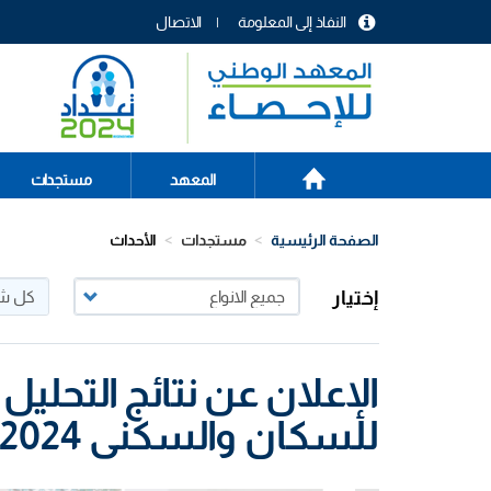
تجاوز
النفاذ إلى المعلومة
الاتصال
إلى
menu
المحتوى
header
الرئيسي
الصفحة
Main
المعهد
مستجدات
الرئيسية
navigation
الصفحة الرئيسية
مستجدات
الأحداث
إختيار
الإعلان عن نتائج التحليل 
للسكان والسكنى 2024