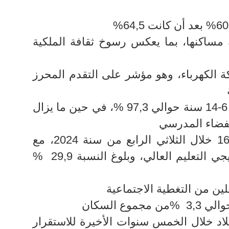
تلك مساكنها، بما يعكس رسوخ ثقافة الملكية
بكة الكهرباء، وهو مؤشر على التقدم المحرز
• بلغت نسبة التمدرس للفئة العمرية 6-14 سنة حوالي 97,3 %، في حين ما يزال
• بلغت نسبة البطالة الوطنية %16,4 خلال الثلاثي الرابع من سنة 2024، مع
تسجيل 16,8 %بطالة في صفوف خرّيجي التعليم العالي، وبلوغ النسبة 29,9 %
 السكان
لف تونسي البلاد خلال الخمس سنوات الأخيرة للاستقرار