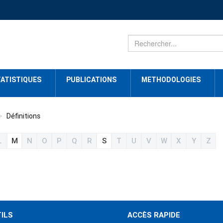
ATISTIQUES
PUBLICATIONS
METHODOLOGIES
Définitions
L
M
N
O
P
Q
R
S
T
U
V
W
X
Y
Z
ILS
ACCÈS RAPIDE