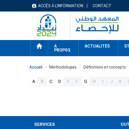
Aller
ACCÈS À L'INFORMATION
CONTACT
menu
au
contenu
header
principal
ACCUEIL
A
ACTUALITÉS
ST
PROPOS
Accueil
Methodologies
Définitions et concepts
menu
A
B
C
D
E
F
G
H
I
J
K
methode
SERVICES
OUT