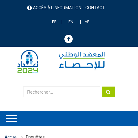
Aller
ACCÈS À L'INFORMATION
CONTACT
au
menu
contenu
header
principal
FR
EN
AR
Accueil
Enquêtes