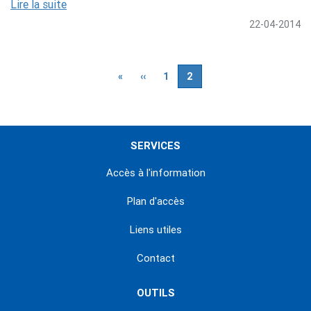
Lire la suite
22-04-2014
Pagination
Première
«
Page
‹‹
Page
1
Page
2
page
précédente
courante
SERVICES
Accès à l'information
Plan d'accès
Liens utiles
Contact
OUTILS