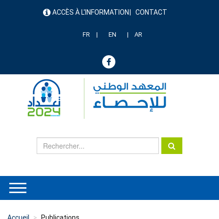
Aller
ACCÈS À L'INFORMATION
CONTACT
au
menu
contenu
header
principal
FR
EN
AR
Accueil
Publications