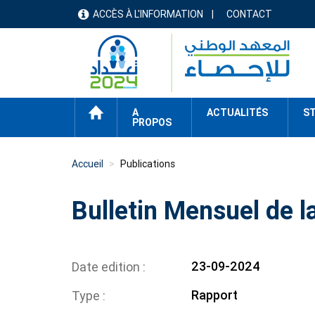
Aller
ACCÈS À L'INFORMATION
CONTACT
menu
au
contenu
header
principal
ACCUEIL
A
ACTUALITÉS
ST
PROPOS
Accueil
Publications
Bulletin Mensuel de la
23-09-2024
Date edition
Rapport
Type