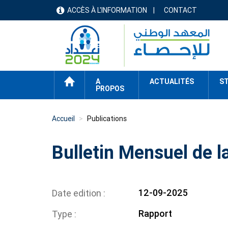
Aller
ACCÈS À L'INFORMATION
CONTACT
menu
au
contenu
header
principal
ACCUEIL
A
ACTUALITÉS
ST
PROPOS
Accueil
Publications
Bulletin Mensuel de la
12-09-2025
Date edition
Rapport
Type