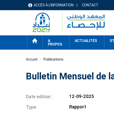
Aller
ACCÈS À L'INFORMATION
CONTACT
menu
au
contenu
header
principal
ACCUEIL
A
ACTUALITÉS
ST
PROPOS
Accueil
Publications
Bulletin Mensuel de l
12-09-2025
Date edition
Rapport
Type